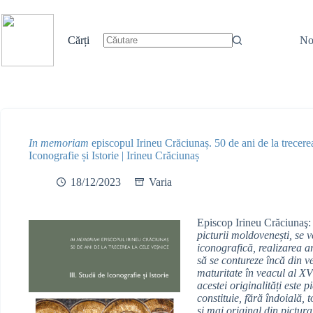
Sari
la
conținut
Cărți
No
Niciun
rezultat
In memoriam
episcopul Irineu Crăciunaș. 50 de ani de la trecerea
Iconografie și Istorie | Irineu Crăciunaș
18/12/2023
Varia
Episcop Irineu Crăciunaş
picturii moldovenești, se 
iconografică, realizarea ar
să se contureze încă din v
maturitate în veacul al X
acestei originalități este 
constituie, fără îndoială, 
și mai original din pictu