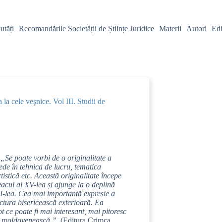
utăți
Recomandările Societății de Științe Juridice
Materii
Autori
Edi
 la cele veşnice. Vol III. Studii de
:
„Se poate vorbi de o originalitate a
vede în tehnica de lucru, tematica
tistică etc. Această originalitate începe
eacul al XV-lea și ajunge la o deplină
VI-lea. Cea mai importantă expresie a
pictura bisericească exterioară. Ea
tot ce poate fi mai interesant, mai pitoresc
ra moldovenească.”.
(Editura Crimca,