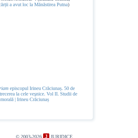
ărții a avut loc la Mănăstirea Putna
)
riam
episcopul Irineu Crăciunaș. 50 de
 trecerea la cele veşnice. Vol II. Studii de
morală | Irineu Crăciunaș
© 2003-2026
J
JURIDICE