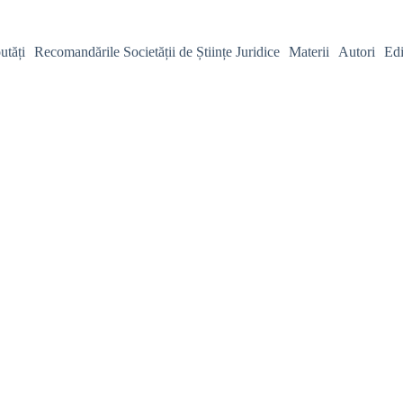
utăți
Recomandările Societății de Științe Juridice
Materii
Autori
Edi