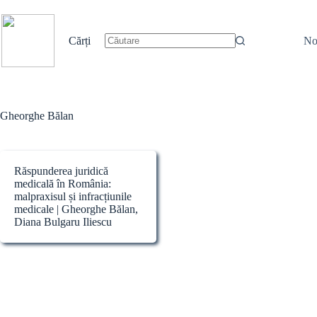
Sari
la
conținut
Cărți
No
Niciun
rezultat
Gheorghe Bălan
Răspunderea juridică
medicală în România:
malpraxisul și infracțiunile
medicale | Gheorghe Bălan,
Diana Bulgaru Iliescu