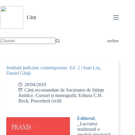
Sari
la
conținut
Cărți
online
Niciun
rezultat
Instituții judiciare contemporane. Ed. 2 | Ioan Leş,
Daniel Ghiță
20/04/2019
Cărți recomandate de Societatea de Științe
Juridice
,
Cursuri și monografii
,
Editura C.H.
Beck
,
Procedură civilă
Editorul
:
„Lucrarea
realizează o
analiză riguroasă