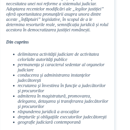
necesitatea unei noi reforme a sistemului judiciar.
Adoptarea recentelor modificări ale „legilor justiției”
oferă oportunitatea pronunţării asupra unora dintre
aceste „înfăptuiri” legislative, în scopul de a le
determina resorturile reale, semnificația juridică și rolul
acestora în democratizarea justiției românești.
Din cuprins
delimitarea activităţii judiciare de activitatea
celorlalte autorităţi publice
permanenţa şi caracterul sedentar al organelor
judiciare
conducerea şi administrarea instanţelor
judecătoreşti
recrutarea şi învestirea în funcţie a judecătorilor
şi procurorilor
admiterea în magistratură, promovarea,
delegarea, detaşarea şi transferarea judecătorilor
şi procurorilor
răspunderea juridică a avocaţilor
drepturile şi obligaţiile executorilor judecătoreşti
geografie judiciară contemporană