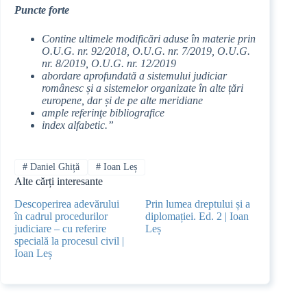
Puncte forte
Contine ultimele modificări aduse în materie prin
O.U.G. nr. 92/2018, O.U.G. nr. 7/2019, O.U.G.
nr. 8/2019, O.U.G. nr. 12/2019
abordare aprofundată a sistemului judiciar
românesc și a sistemelor organizate în alte țări
europene, dar și de pe alte meridiane
ample referinţe bibliografice
index alfabetic.”
#
Daniel Ghiță
#
Ioan Leș
Alte cărți interesante
Descoperirea adevărului
Prin lumea dreptului și a
în cadrul procedurilor
diplomației. Ed. 2 | Ioan
judiciare – cu referire
Leș
specială la procesul civil |
Ioan Leș