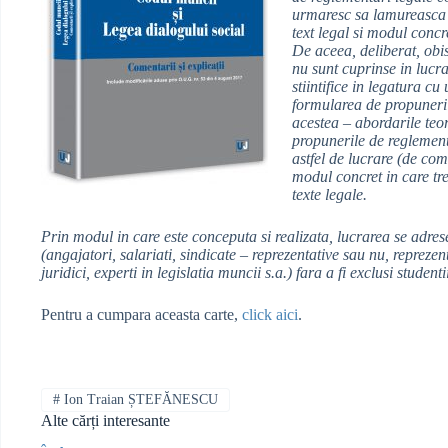
urmaresc sa lamureasca d
text legal si modul concre
De aceea, deliberat, obis
nu sunt cuprinse in lucra
stiintifice in legatura cu 
formularea de propuneri 
acestea – abordarile teore
propunerile de reglementa
astfel de lucrare (de com
modul concret in care tre
texte legale.
Prin modul in care este conceputa si realizata, lucrarea se adres
(angajatori, salariati, sindicate – reprezentative sau nu, reprezenta
juridici, experti in legislatia muncii s.a.) fara a fi exclusi student
Pentru a cumpara aceasta carte,
click aici
.
#
Ion Traian ȘTEFĂNESCU
Alte cărți interesante