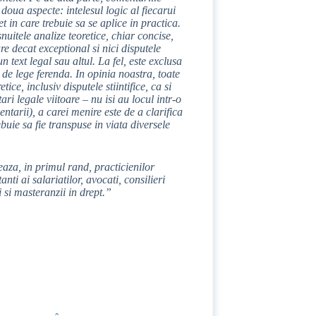
oua aspecte: intelesul logic al fiecarui
t in care trebuie sa se aplice in practica.
nuitele analize teoretice, chiar concise,
re decat exceptional si nici disputele
un text legal sau altul. La fel, este exclusa
de lege ferenda. In opinia noastra, toate
tice, inclusiv disputele stiintifice, ca si
ri legale viitoare – nu isi au locul intr-o
entarii), a carei menire este de a clarifica
buie sa fie transpuse in viata diversele
eaza, in primul rand, practicienilor
nti ai salariatilor, avocati, consilieri
ii si masteranzii in drept.”