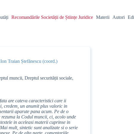
utăți
Recomandările Societății de Științe Juridice
Materii
Autori
Edi
| Ion Traian Ștefănescu (coord.)
ptul muncii
,
Dreptul securității sociale
,
ata are cateva caracteristici care ii
si, credem, un anumit plus valoric in
omentarii aparute pana acum. Pe de o
e rezuma la Codul muncii, ci, acolo unde
a textele in aceleasi materii cuprinse in
Mai mult, sintetic sunt analizate si o serie
onexe. Pe de alta parte, comentariile