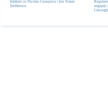
Întâlniri cu Nicolae Ceaușescu | Ion Traian
Regulamen
Ștefănescu
angajați 
Gheorghe