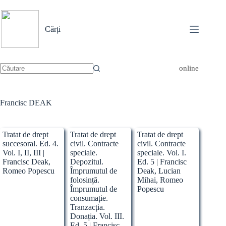
Sari
la
conținut
Cărți
online
Niciun
rezultat
Francisc DEAK
Tratat de drept
Tratat de drept
Tratat de drept
succesoral. Ed. 4.
civil. Contracte
civil. Contracte
Vol. I, II, III |
speciale.
speciale. Vol. I.
Francisc Deak,
Depozitul.
Ed. 5 | Francisc
Romeo Popescu
Împrumutul de
Deak, Lucian
folosință.
Mihai, Romeo
Împrumutul de
Popescu
consumație.
Tranzacția.
Donația. Vol. III.
Ed. 5 | Francisc