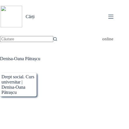
Sari
la
conținut
Cărți
online
Niciun
rezultat
Denisa-Oana Pătrașcu
Drept social. Curs
universitar |
Denisa-Oana
Pătrașcu