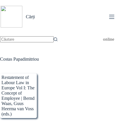
Sari
la
conținut
Cărți
online
Niciun
rezultat
Costas Papadimitriou
Restatement of
Labour Law in
Europe Vol I: The
Concept of
Employee | Bernd
Waas, Guus
Heerma van Voss
(eds.)