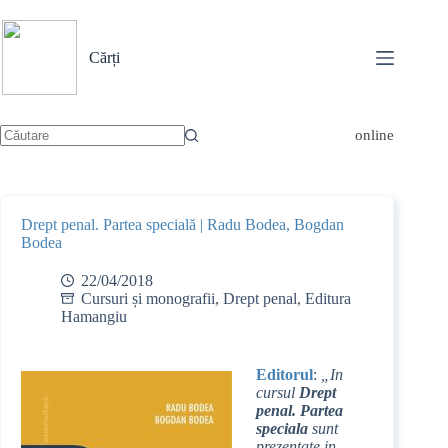
Sari
la
conținut
Cărți
online
Niciun
rezultat
Drept penal. Partea specială | Radu Bodea, Bogdan
Bodea
22/04/2018
Cursuri și monografii
,
Drept penal
,
Editura
Hamangiu
Editorul
:
„In
cursul
Drept
penal. Partea
speciala
sunt
prezentate in