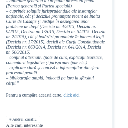
– abordare generală a Dreptului procesual penal
(Partea generală şi Partea specială)
– cuprinde soluţiile jurisprudenţiale ale instanţelor
naţionale, cât şi deciziile pronunţate recent de Înalta
Curte de Casaţie şi Justiţie în dezlegarea unor
probleme de drept (Decizia nr. 4/2015, Decizia nr.
9/2015, Decizia nr. 1/2015, Decizia nr. 5/2015, Decizia
nr. 2/2015), cât şi hotărâri pronunţate în interesul legii
(Decizia nr. 17/2015), decizii ale Curţii Constituţionale
(Decizia nr. 663/2014, Decizia nr. 641/2014, Decizia
nr. 506/2015)
– conţinut alternativ (note de curs, explicaţii teoretice,
comentarii legislative şi jurisprudenţiale etc.)
– explicare clară şi concisă a informaţiilor din sfera
procesual penală
– bibliografia amplă, indicată pe larg la sfârşitul
cărţii.”
Pentru a cumpăra această carte,
click aici.
#
Andrei Zarafiu
Alte cărți interesante