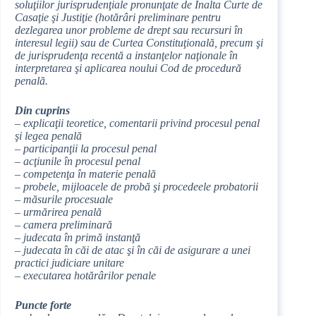
soluţiilor jurisprudenţiale pronunţate de Înalta Curte de
Casaţie şi Justiţie (hotărâri preliminare pentru
dezlegarea unor probleme de drept sau recursuri în
interesul legii) sau de Curtea Constituţională, precum şi
de jurisprudenţa recentă a instanţelor naţionale în
interpretarea şi aplicarea noului Cod de procedură
penală.
Din cuprins
– explicaţii teoretice, comentarii privind procesul penal
şi legea penală
– participanţii la procesul penal
– acţiunile în procesul penal
– competenţa în materie penală
– probele, mijloacele de probă şi procedeele probatorii
– măsurile procesuale
– urmărirea penală
– camera preliminară
– judecata în primă instanţă
– judecata în căi de atac şi în căi de asigurare a unei
practici judiciare unitare
– executarea hotărârilor penale
Puncte forte