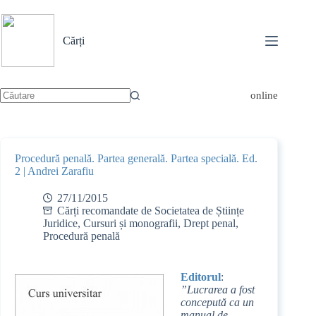
Sari
la
conținut
Cărți
online
Niciun
rezultat
Procedură penală. Partea generală. Partea specială. Ed.
2 | Andrei Zarafiu
27/11/2015
Cărți recomandate de Societatea de Științe
Juridice
,
Cursuri și monografii
,
Drept penal
,
Procedură penală
Editorul
:
”Lucrarea a fost
concepută ca un
manual de