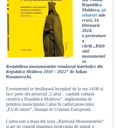
Republica
Moldova,
gă
zduiește
mie
rcuri, 14
februarie
2024,
o
prezentare
a
cărții
„
Răzb
oiul
monumentel
or.
Restabilirea monumentelor românești interbelice din
Republica Moldova 2010 – 2022
”
de Iulian
Rusanovschi.
Evenimentul se desfășoară începând de la ora 14:00 și
face parte din proiectul „Cahul – capitală cultural-
creativă a Republicii Moldova”, implementat de
primăria municipiului Cahul în cadrul proiectului
„EU4Culture”, finanțat de Uniunea Europeană.
Cartea este a doua din seria „Războiul Monumentelor”
și are pe copertă imaginea proiectului de statuie a