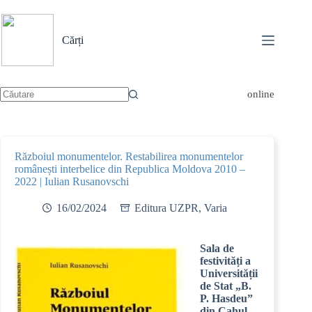
Sari
la
conținut
Cărți
online
Niciun
rezultat
Războiul monumentelor. Restabilirea monumentelor
românești interbelice din Republica Moldova 2010 –
2022 | Iulian Rusanovschi
16/02/2024
Editura UZPR
,
Varia
S
ala de
festivități a
Universității
de Stat „
B.
P. Hasdeu”
din Cahul,