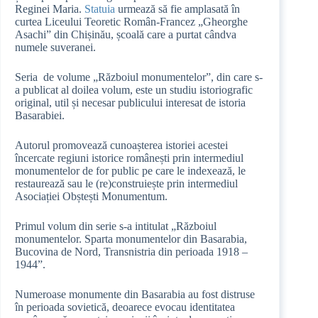
Reginei Maria.
Statuia
urmează să fie amplasată în
curtea Liceului Teoretic Român-Francez „Gheorghe
Asachi” din Chișinău, școală care a purtat cândva
numele suveranei.
Seria de volume „Războiul monumentelor”, din care s-
a publicat al doilea volum, este un studiu istoriografic
original, util și necesar publicului interesat de istoria
Basarabiei.
Autorul promovează cunoașterea istoriei acestei
încercate regiuni istorice românești prin intermediul
monumentelor de for public pe care le indexează, le
restaurează sau le (re)construiește prin intermediul
Asociației Obștești Monumentum.
Primul volum din serie s-a intitulat „Războiul
monumentelor. Sparta monumentelor din Basarabia,
Bucovina de Nord, Transnistria din perioada 1918 –
1944”.
Numeroase monumente din Basarabia au fost distruse
în perioada sovietică, deoarece evocau identitatea