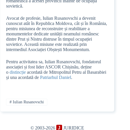
românească a acestei provincii înainte de ocupația
sovietică.
Avocat de profesie, Iulian Rusanovschi a devenit
cunoscut atât în Republica Moldova, cât și în România,
pentru misiunea de reconstruire și reabilitare a
monumentelor dedicate unității neamului românesc
dintre Prut și Nistru distruse în timpul ocupației
sovietice. Această misiune este realizată prin
intermediul Asociației Obștești Monumentum.
Pentru activitatea sa, Iulian Rusanovschi, fondatorul
asociației și fost lider ASCOR Chișinău, deține
o
distincție
acordată de Mitropolitul Petru al Basarabiei
și una acordată de
Patriarhul Daniel
.
#
Iulian Rusanovschi
© 2003-2026
J
JURIDICE