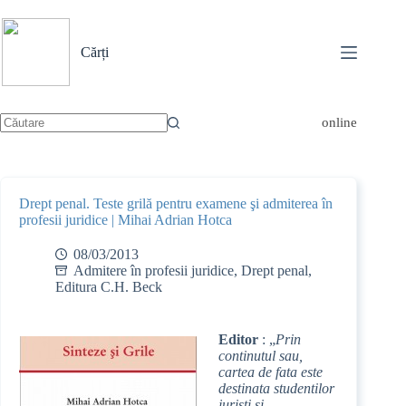
Sari
la
conținut
Cărți
online
Niciun
rezultat
Drept penal. Teste grilă pentru examene şi admiterea în
profesii juridice | Mihai Adrian Hotca
08/03/2013
Admitere în profesii juridice
,
Drept penal
,
Editura C.H. Beck
Editor
: „
Prin
continutul sau,
cartea de fata este
destinata studentilor
juristi si