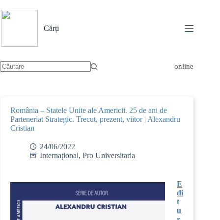
Sari
la
conținut
Cărți
online
Niciun
rezultat
România – Statele Unite ale Americii. 25 de ani de
Parteneriat Strategic. Trecut, prezent, viitor | Alexandru
Cristian
24/06/2022
Internațional
,
Pro Universitaria
E
di
t
u
r