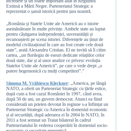
încredere și un foarte important aliat în Regiunea
Extinsă a Mării Negre. Parteneriatul Strategic a
reprezentat o șansă istorică pentru țara noastră.
„România și Statele Unite ale Americii au o istorie
asemănătoare în multe privințe. Ambele state au luptat
pentru câștigarea independenței, suveranității și
recunoașterii pe scena istoriei. Diferențele au ținut de
modelul civilizațional în care au fost create cele două
state”, arată Alexandru Cristian. El ne invită să îi citim
cartea, „un florilegiu de eseuri dedicate relațiilor celor
două state, dar și al unor analize ce privesc evoluția
Statelor Unite ale Americii”, pe care o vede drept „o
putere hegemonică cu mulți competitori”.”
Simona M. Vrăbiescu Kleckner
: „America, pe lângă
NATO, a oferit un Parteneriat Strategic cu țările estice,
după cum a fost cazul României în 1997, când avea,
după 50 de ani, un guvern democrat. Atunci ea fiind
considerată un prieten devotat în regiune s-a înființat un
Parteneriat Strategic cu America în domeniul economic
și al securității, după aderarea ei în 2004 în NATO, în
2011 a fost semnat un Tratat bilateral în cadrul
Parteneriatului în vederea cooperării în domeniul socio-
economic și securitate energetică.