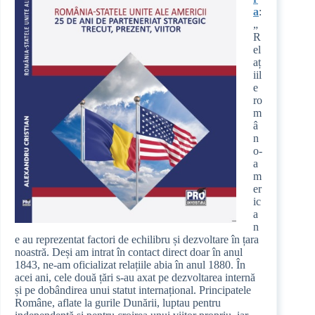
a
:
„
R
el
aț
iil
e
ro
m
â
n
o-
a
m
er
ic
a
n
e au reprezentat factori de echilibru și dezvoltare în țara
noastră. Deși am intrat în contact direct doar în anul
1843, ne-am oficializat relațiile abia în anul 1880. În
acei ani, cele două țări s-au axat pe dezvoltarea internă
și pe dobândirea unui statut internațional. Principatele
Române, aflate la gurile Dunării, luptau pentru