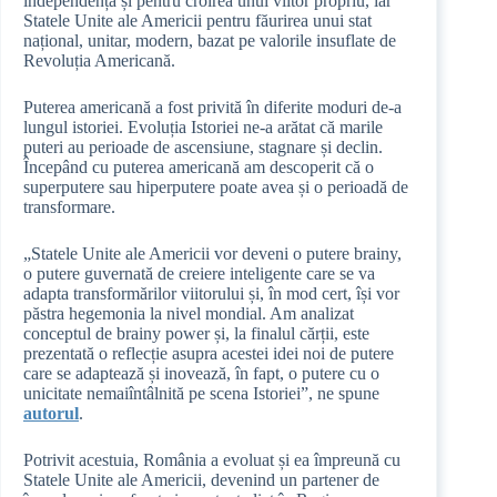
independență și pentru croirea unui viitor propriu, iar
Statele Unite ale Americii pentru făurirea unui stat
național, unitar, modern, bazat pe valorile insuflate de
Revoluția Americană.
Puterea americană a fost privită în diferite moduri de-a
lungul istoriei. Evoluția Istoriei ne-a arătat că marile
puteri au perioade de ascensiune, stagnare și declin.
Începând cu puterea americană am descoperit că o
superputere sau hiperputere poate avea și o perioadă de
transformare.
„Statele Unite ale Americii vor deveni o putere brainy,
o putere guvernată de creiere inteligente care se va
adapta transformărilor viitorului și, în mod cert, își vor
păstra hegemonia la nivel mondial. Am analizat
conceptul de brainy power și, la finalul cărții, este
prezentată o reflecție asupra acestei idei noi de putere
care se adaptează și inovează, în fapt, o putere cu o
unicitate nemaiîntâlnită pe scena Istoriei”, ne spune
autorul
.
Potrivit acestuia, România a evoluat și ea împreună cu
Statele Unite ale Americii, devenind un partener de