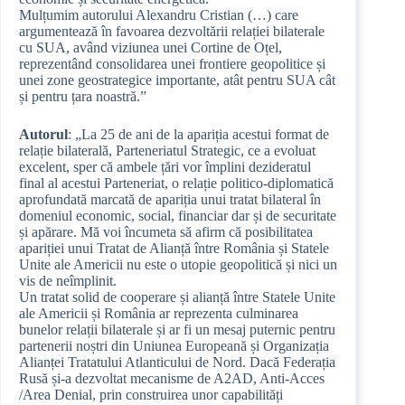
Mulțumim autorului Alexandru Cristian (…) care
argumentează în favoarea dezvoltării relației bilaterale
cu SUA, având viziunea unei Cortine de Oțel,
reprezentând consolidarea unei frontiere geopolitice și
unei zone geostrategice importante, atât pentru SUA cât
și pentru țara noastră.”
Autorul
: „La 25 de ani de la apariția acestui format de
relație bilaterală, Parteneriatul Strategic, ce a evoluat
excelent, sper că ambele țări vor împlini dezideratul
final al acestui Parteneriat, o relație politico-diplomatică
aprofundată marcată de apariția unui tratat bilateral în
domeniul economic, social, financiar dar și de securitate
și apărare. Mă voi încumeta să afirm că posibilitatea
apariției unui Tratat de Alianță între România și Statele
Unite ale Americii nu este o utopie geopolitică și nici un
vis de neîmplinit.
Un tratat solid de cooperare și alianță între Statele Unite
ale Americii și România ar reprezenta culminarea
bunelor relații bilaterale și ar fi un mesaj puternic pentru
partenerii noștri din Uniunea Europeană și Organizația
Alianței Tratatului Atlanticului de Nord. Dacă Federația
Rusă și-a dezvoltat mecanisme de A2AD, Anti-Acces
/Area Denial, prin construirea unor capabilități